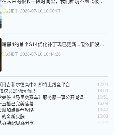
在未来的很长一段时间里，我们都玩不到《极品飞车》新作了
发布于 2026-07-16 18:00:07
暗黑4的首个S14优化补丁现已更新...但依旧没能解决玩家痛点
发布于 2026-07-16 16:44:28
12:04
《阿吉菲尔德高中》即将上线全平台
18:00
》仅仅只是能玩而已
16:51
堂关停《马里奥赛车》服务器一事公开嘲讽
16:08
新直播已完美落幕
13:47
天赋加点推荐攻略
15:08
》的全新皮肤
11:27
武器装配思路分享