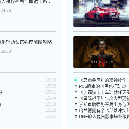
《快来当领主》全新新人特权福利与命运卡系统玩法攻略
24:26
电系辅助梨诺强度前瞻攻略
59:30
16:30
《恶霸鲁尼》的精神续作
15:55
PS5版本的《黑色行动1
15:51
脉
《加菲猫卡丁车》就任天
15:44
《星际战甲》年度大型更
15:38
略
崇祯直聘强势开局出身与
15:22
哈兰德拥有了《部落冲突
15:01
DNF旅人夏日版本毕业级