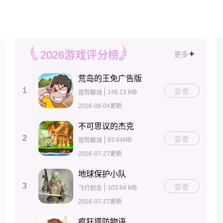
+
.
2026游戏评分榜
更多
荒岛的王免广告版
1
查看
146.13 MB
冒险解谜
2026-08-04更新
不可思议的杰克
2
查看
83.64MB
冒险解谜
2026-07-27更新
地球保护小队
3
查看
103.94 MB
飞行射击
2026-07-27更新
疯狂塔防物语