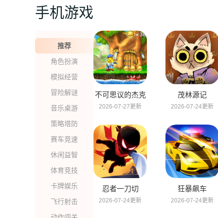
手机游戏
推荐
角色扮演
模拟经营
冒险解谜
不可思议的杰克
茂林源记
2026-07-27更新
2026-07-24更新
音乐桌游
策略塔防
赛车竞速
休闲益智
体育竞技
卡牌娱乐
忍者一刀切
狂暴飙车
2026-07-24更新
2026-07-24更新
飞行射击
动作闯关