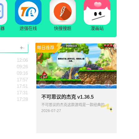
声器
途强在线
快搜搜题
漫画站
.
+
每日推荐
12:06
09:26
09:16
17:57
17:51
17:31
不可思议的杰克 v1.36.5
17:28
不可思议的杰克这款游戏是一款经典的冒险闯关类手游，游戏的画面精美，背景音乐渲染的氛围恰到好处，在玩法
2026-07-27