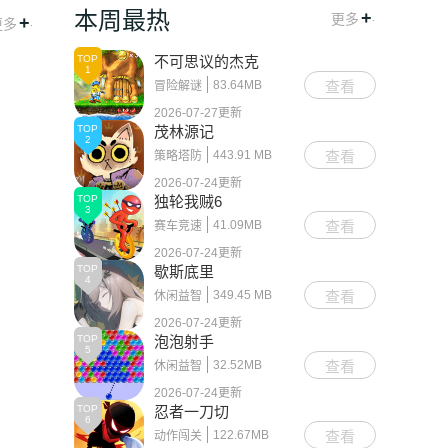
本周最热
+
.
更多
+
.
更多
TOP
不可思议的杰克
1
83.64MB
查看
冒险解谜
2026-07-27更新
TOP
茂林源记
2
443.91 MB
查看
策略塔防
2026-07-24更新
TOP
独轮我贼6
3
41.09MB
查看
赛车竞速
2026-07-24更新
TOP
歇斯底里
4
349.45 MB
查看
休闲益智
2026-07-24更新
TOP
泡泡射手
5
32.52MB
查看
休闲益智
2026-07-24更新
TOP
忍者一刀切
6
122.67MB
查看
动作闯关