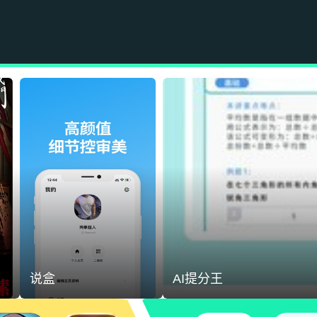
说盒
AI提分王