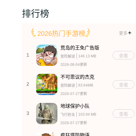
排行榜
+
.
2026热门手游榜
更多
荒岛的王免广告版
1
查看
146.13 MB
冒险解谜
2026-08-04更新
不可思议的杰克
2
查看
83.64MB
冒险解谜
2026-07-27更新
地球保护小队
3
查看
103.94 MB
飞行射击
2026-07-27更新
疯狂塔防物语