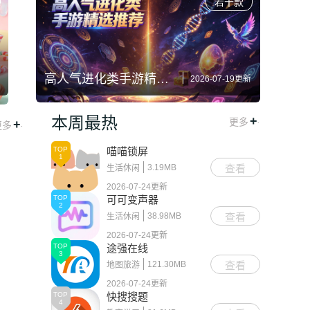
若干款
高人气进化类手游精选推荐
2026-07-19更新
本周最热
+
.
更多
+
.
更多
TOP
喵喵锁屏
1
3.19MB
查看
生活休闲
2026-07-24更新
TOP
可可变声器
2
38.98MB
查看
生活休闲
2026-07-24更新
TOP
途强在线
3
121.30MB
查看
地图旅游
2026-07-24更新
TOP
快搜搜题
4