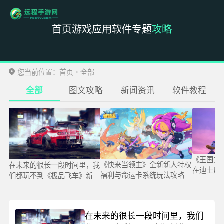
首页
游戏
应用
软件
专题
攻略
您当前位置：
首页
全部
>
全部
图文攻略
新闻资讯
软件教程
《王国之
《快来当领主》全新新人特权
在未来的很长一段时间里，我
在迪士尼D
福利与命运卡系统玩法攻略
们都玩不到《极品飞车》新作
了
在未来的很长一段时间里，我们