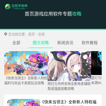
首页
游戏
应用
软件
专题
攻略
您当前位置：
首页
全部
>
全部
图文攻略
新闻资讯
软件教程
提灯与地
《快来当领主》全新新人特权
本源BOS
福利与命运卡系统玩法攻略
明日方舟终末地全新电系辅助
梨诺强度前瞻攻略
《快来当领主》全新新人特权福