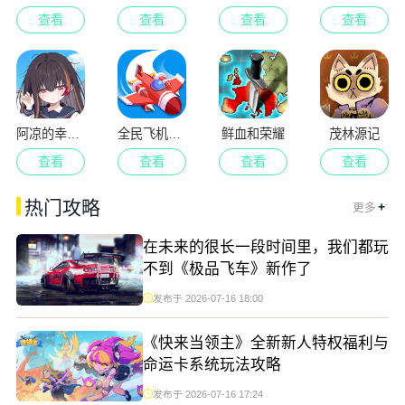
查看
查看
查看
查看
阿凉的幸运日
全民飞机空战
鲜血和荣耀
茂林源记
查看
查看
查看
查看
.
热门攻略
+
更多
在未来的很长一段时间里，我们都玩
不到《极品飞车》新作了
发布于 2026-07-16 18:00
《快来当领主》全新新人特权福利与
命运卡系统玩法攻略
发布于 2026-07-16 17:24