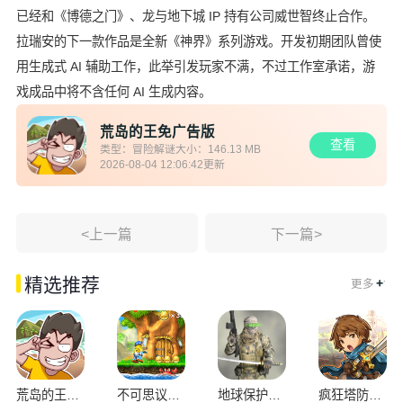
已经和《博德之门》、龙与地下城 IP 持有公司威世智终止合作。
拉瑞安的下一款作品是全新《神界》系列游戏。开发初期团队曾使
用生成式 AI 辅助工作，此举引发玩家不满，不过工作室承诺，游
戏成品中将不含任何 AI 生成内容。
荒岛的王免广告版
查看
类型：
冒险解谜
大小：
146.13 MB
2026-08-04 12:06:42
更新
<上一篇
下一篇>
.
精选推荐
+
更多
荒岛的王免广告版
不可思议的杰克
地球保护小队
疯狂塔防物语