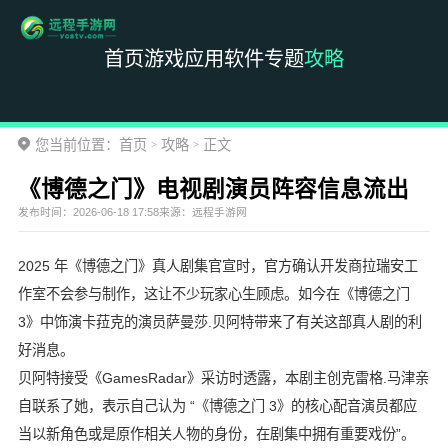
首页
游戏
应用
软件
专题
攻略
您当前位置：
首页
攻略
正文
>
>
《博德之门》电视剧演员阵容信息流出
发布时间：
2026-06-18 17:58
来源：
远程手游网
2025 年《博德之门》真人剧集官宣时，官方确认开发商拉瑞安工
作室不会参与制作，这让不少玩家心生顾虑。如今在《博德之门
3》中饰演卡菈克的演员萨曼莎.贝阿特带来了有关这部真人剧的利
好消息。
贝阿特接受《GamesRadar》采访时透露，本剧主创克雷格.马津亲
自联系了她，表示自己认为 “《博德之门 3》的核心配音演员都应
当以新角色或是原作相关人物的身份，在剧集中拥有重要戏份”。