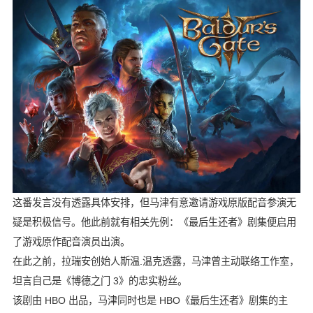
这番发言没有透露具体安排，但马津有意邀请游戏原版配音参演无
疑是积极信号。他此前就有相关先例：《最后生还者》剧集便启用
了游戏原作配音演员出演。
在此之前，拉瑞安创始人斯温.温克透露，马津曾主动联络工作室，
坦言自己是《博德之门 3》的忠实粉丝。
该剧由 HBO 出品，马津同时也是 HBO《最后生还者》剧集的主