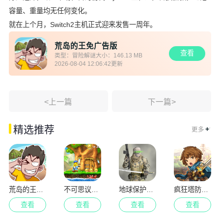
容量、重量均无任何变化。
就在上个月，Switch2主机正式迎来发售一周年。
荒岛的王免广告版
查看
类型：
冒险解谜
大小：
146.13 MB
2026-08-04 12:06:42
更新
<上一篇
下一篇>
.
精选推荐
+
更多
荒岛的王免广告版
不可思议的杰克
地球保护小队
疯狂塔防物语
查看
查看
查看
查看