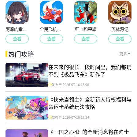
阿凉的幸运日
全民飞机空战
鲜血和荣耀
茂林源记
查看
查看
查看
查看
.
热门攻略
+
更多
在未来的很长一段时间里，我们都玩
不到《极品飞车》新作了
发布于 2026-07-16 18:00
《快来当领主》全新新人特权福利与
命运卡系统玩法攻略
发布于 2026-07-16 17:24
《王国之心4》的全新消息将在迪士