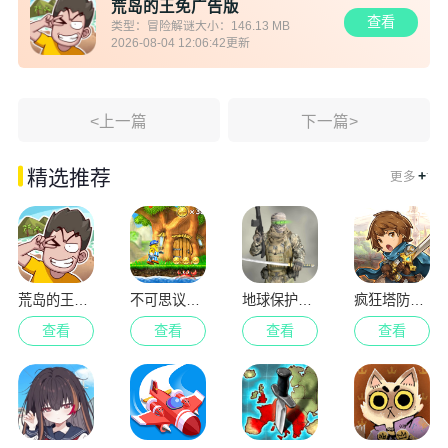
荒岛的王免广告版
查看
类型：
冒险解谜
大小：
146.13 MB
2026-08-04 12:06:42
更新
<上一篇
下一篇>
.
精选推荐
+
更多
荒岛的王免广告版
不可思议的杰克
地球保护小队
疯狂塔防物语
查看
查看
查看
查看