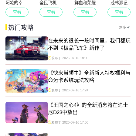
阿凉的幸运日
全民飞机空战
鲜血和荣耀
茂林源记
查看
查看
查看
查看
.
热门攻略
+
更多
在未来的很长一段时间里，我们都玩
不到《极品飞车》新作了
发布于 2026-07-16 18:00
《快来当领主》全新新人特权福利与
命运卡系统玩法攻略
发布于 2026-07-16 17:24
《王国之心4》的全新消息将在迪士
尼D23中放出
发布于 2026-07-16 17:06