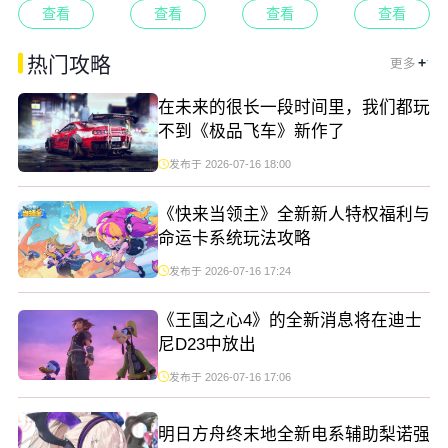
查看
查看
查看
查看
.
热门攻略
+
更多
在未来的很长一段时间里，我们都玩
不到《极品飞车》新作了
发布于 2026-07-16 18:00
《快来当领主》全新新人特权福利与
命运卡系统玩法攻略
发布于 2026-07-16 17:24
《王国之心4》的全新消息将在迪士
尼D23中放出
发布于 2026-07-16 17:06
明日方舟终末地全新电系辅助梨诺强