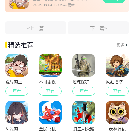
类型：
冒险解谜
大小：
146.13 MB
2026-08-04 12:06:42
更新
<上一篇
下一篇>
.
精选推荐
+
更多
荒岛的王免广告版
不可思议的杰克
地球保护小队
疯狂塔防物语
查看
查看
查看
查看
阿凉的幸运日
全民飞机空战
鲜血和荣耀
茂林源记