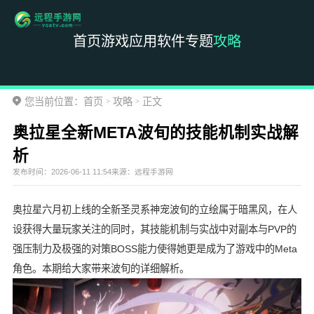
首页
游戏
应用
软件
专题
攻略
您当前位置：
首页
攻略
正文
>
>
奥拉星全新META波旬的技能机制实战解
析
发布时间：
2026-06-11 11:54
来源：
远程手游网
奥拉星六月初上线的全新圣灵系神宠波旬的立绘属于暗黑风，在人
设获得大量玩家关注的同时，其技能机制与实战中对副本与PVP的
强压制力及极强的对策BOSS能力使得她更是成为了游戏中的Meta
角色。本期给大家带来波旬的详细解析。