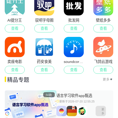
AI提分王
驭吧字母圈
批发网
壁纸多多
查看
查看
查看
查看
卖座电影
药安食美
soundcorset调音器
飞鸽云游戏
查看
查看
查看
查看
.
精品专题
+
更多
50款
语言学习软件app甄选
更新于2026-07-20 12:55:25
更
多