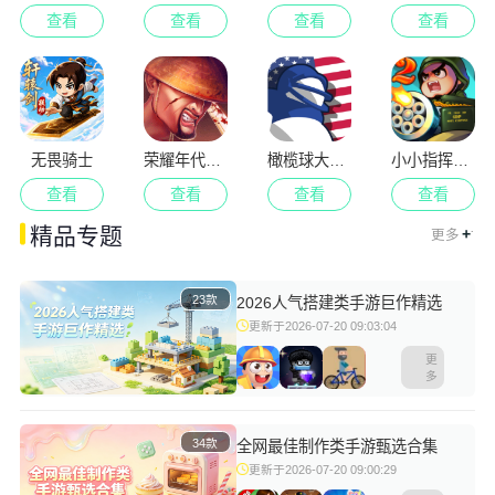
查看
查看
查看
查看
无畏骑士
荣耀年代武士
橄榄球大作战
小小指挥官2
查看
查看
查看
查看
.
精品专题
+
更多
23款
2026人气搭建类手游巨作精选
更新于2026-07-20 09:03:04
更
多
34款
全网最佳制作类手游甄选合集
更新于2026-07-20 09:00:29