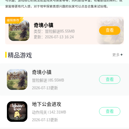
与乐趣，游戏核心的玩法就是闯关与探索等等，同时剧情丰富，有着剧情的映衬，玩
家能够更有代入感，对于地牢探索类感兴趣的玩家可以点击合集来试玩哦。
编辑推荐
奇境小镇
查看
85.55MB
类型：
冒险解谜
更新：
2026-07-13 16:24
.
精品游戏
+
更多
奇境小镇
查看
85.55MB
冒险解谜
2026-07-13更新
地下公会进攻
查看
142.31MB
动作闯关
2026-07-13更新