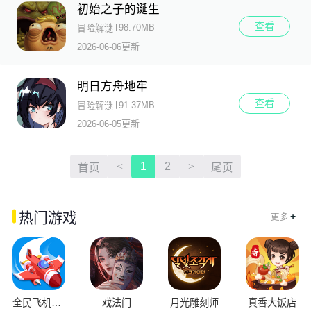
初始之子的诞生
查看
98.70MB
冒险解谜
2026-06-06更新
明日方舟地牢
查看
91.37MB
冒险解谜
2026-06-05更新
<
1
2
>
首页
尾页
.
热门游戏
+
更多
全民飞机空战
戏法门
月光雕刻师
真香大饭店