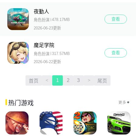
夜勤人
查看
478.17MB
角色扮演
2026-06-23更新
魔足学院
查看
317.57MB
角色扮演
2026-06-22更新
<
1
2
3
>
首页
尾页
.
热门游戏
+
更多