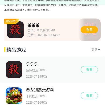
各种类有闯关、冒险以及像素等等，多种类型的肉鸽类手游供你挑选，从像素风到3D
巨作应有尽有，带你体验一把全部随机闯关的上头快感，还能够获取各种增益天赋，
不同的装备和敌人，挑战系数大大提高。
编辑推荐
杀杀杀
查看
0MB
类型：
角色扮演
更新：
2026-07-19 14:22
.
精品游戏
+
更多
杀杀杀
查看
0MB
角色扮演
2026-07-19更新
恶龙别嚣张游戏
查看
0MB
卡牌娱乐
2026-07-16更新