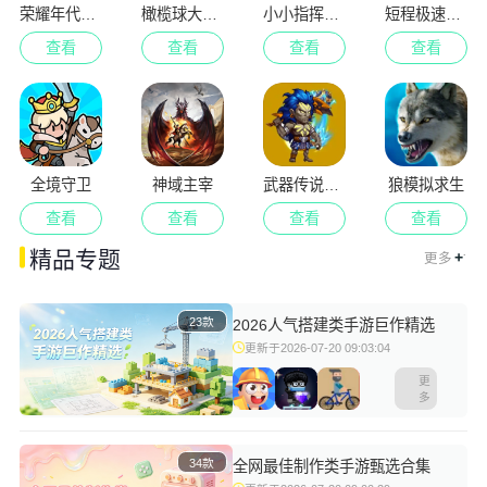
荣耀年代武士
橄榄球大作战
小小指挥官2
短程极速赛车
查看
查看
查看
查看
全境守卫
神域主宰
武器传说异闻录
狼模拟求生
查看
查看
查看
查看
.
精品专题
+
更多
23款
2026人气搭建类手游巨作精选
更新于2026-07-20 09:03:04
更
多
34款
全网最佳制作类手游甄选合集