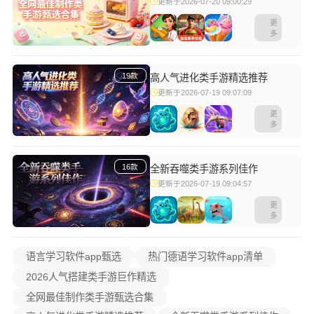
更新于2026-07-20 09:00:29
更
多
19款
高人气进化类手游精选推荐
更新于2026-07-19 09:07:09
更
多
16款
全新吞噬类手游系列佳作
更新于2026-07-19 09:04:57
更
多
语言学习软件app甄选
热门德语学习软件app清单
2026人气搭建类手游巨作精选
全网最佳制作类手游甄选合集