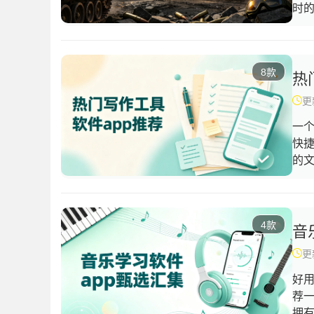
时
类
多
争
8款
进
热
万
更新
一
快
的
改
用
助
4款
统
音
来
更新
好
荐
拥