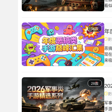
看
中
理
些
16款
年
更新
恶
现
来
趣
就
忘
28款
得
2
光
更新
军
手