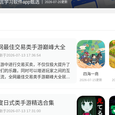
言学习软件app甄选
2026-07-20更新
网最佳交易类手游巅峰大全
于2026-07-13 17:36:54
手游中进行交易买卖，不仅仅极大提升了
家们的乐趣，同时可以增进玩家之间的互
四海一商
交流，全网最佳交易类手游巅峰大全就满
2026-07-15更新
2
了所有玩家的幻想，在这些游戏内玩家可
通过公平交易的方式来获取心仪的装备武
或者是道具以及珍稀物品，可以让玩家们
自己不再需要的装备武器等去交换自己想
度日式类手游精选合集
的，相互共赢各取所需。
于2026-07-13 17:31:00