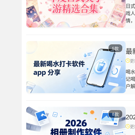
日
戏
情
造
计
代
5款
且
最
吧
更新
喝
记
户
卡
目
准
8款
致
2
快
更新