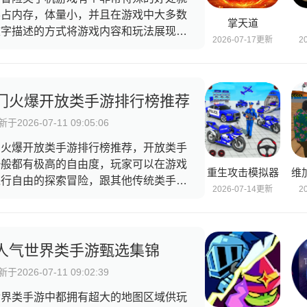
不占内存，体量小，并且在游戏中大多数
掌天道
文字描述的方式将游戏内容和玩法展现出
2026-07-17更新
2
，又或者是将文字变成贴图，充满了新颖
游戏趣味，玩家在这一类游戏中可以充满
象，一幅幅场景与画面在脑海当中闪过，
来看看有没有喜欢的吧。
门火爆开放类手游排行榜推荐
于2026-07-11 09:05:06
门火爆开放类手游排行榜推荐，开放类手
一般都有极高的自由度，玩家可以在游戏
重生攻击模拟器
进行自由的探索冒险，跟其他传统类手游
2026-07-14更新
2
各种限制玩法有所不同，开放类手游有很
种类型，玩家们可以自由挑选自己心目中
开放类手游，每一种类型都有各自的特色
优势，玩家可以自由的战斗或者是大世界
人气世界类手游甄选集锦
自由探索。
于2026-07-11 09:02:39
世界类手游中都拥有超大的地图区域供玩