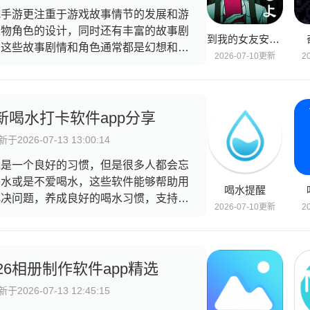
式手游更注重于游戏故事情节的发展和游
人物角色的设计，同时还有丰富的故事剧
到我的女友安息为止
，这些故事剧情和角色通常都是幻想和创
2026-07-10更新
2
出来的，通过天马行空的想象力来进行设
，会给玩家们带来强烈的情感共鸣和游戏
入感以及沉浸式体验，画风一般都很精美
特别注重质感和细节刻画，快来下载看看
新喝水打卡软件app分享
！
于2026-07-13 13:00:14
水是一个良好的习惯，但是很多人都会忘
喝水或是不爱喝水，这些软件能够帮助用
喝水提醒
解决问题，养成良好的喝水习惯，支持打
2026-07-10更新
2
功能，用户能够在软件内设置自己今天的
标，并且设置提示时间，这样用户就能够
时的喝水，这些软件的界面都十分简约精
，在使用过程中不会有任何的广告出现，
026相册制作软件app精选
来一起选择适合你自己的软件吧。
于2026-07-13 12:45:15