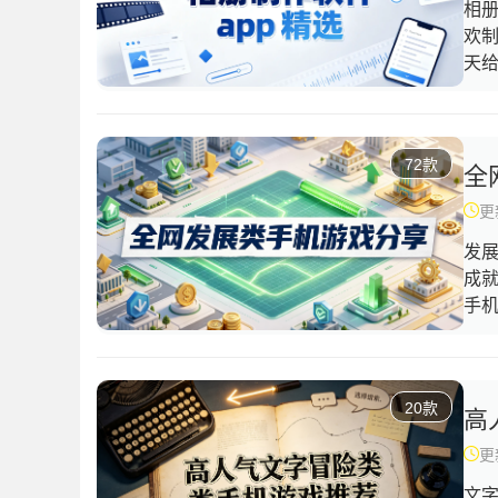
相
欢
天
种
辑
能
72款
册
全
的
更新
吧
发
成
手
着
玩
种
20款
家
高
更新
文