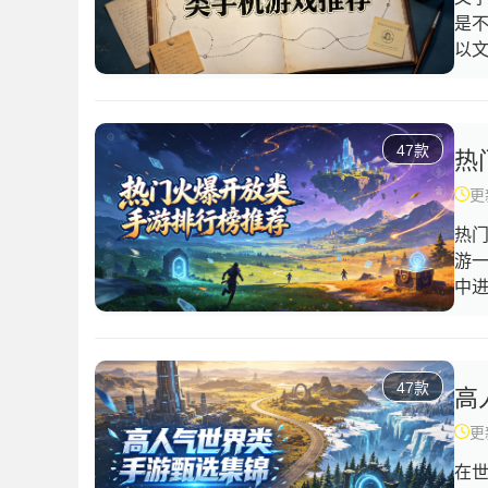
是
以
来
的
想
47款
快
热
更新
热
游
中
的
多
的
47款
和
高
中
更新
在