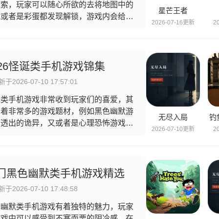
探索，玩家可以随心所欲的去将地图中的
星芒王者
藏或者是彩蛋都发现解锁，游戏内会给玩
2026-07-16更新
2
们带来极大的视觉冲击力，这样的游戏会
人有一种新颖的感觉，游戏内的故事剧情
相当的有趣，同时游戏世界中还会有各种
机奇遇事件，游戏画风治愈且精致，还有
026怪诞类手机游戏锦集
幻唯美的视觉场景。
于2026-07-10 17:57:01
诞类手机游戏非常收到玩家们的喜爱，其
有着非常多的游戏题材，例如黑色幽默游
无尽入局
钓
中透出的诡异，又或者是心理恐怖游戏的
2026-07-10更新
2
诞视觉体验以及画面展示，这一篇合集中
集了一些充斥着怪诞的诡异氛围的恐怖游
，感兴趣的玩家可以挑选一款进行游玩。
门黑色幽默类手机游戏精选
于2026-07-10 17:48:58
色幽默类手机游戏有着独特的魅力，玩家
游戏中可以感受到不寒而栗的阴冷感，在