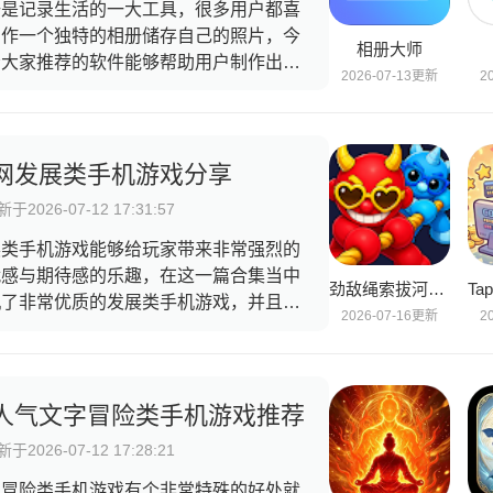
册是记录生活的一大工具，很多用户都喜
制作一个独特的相册储存自己的照片，今
相册大师
给大家推荐的软件能够帮助用户制作出各
2026-07-13更新
2
各样的相册，这些软件内拥有各种图片编
功能，有些能够帮助用户美化照片，有些
够进行拼图，让用户拥有更加精致的相
，还有各种相册模版，帮助用户更加便捷
网发展类手机游戏分享
创建相册，快来一起选择你喜欢的软件
于2026-07-12 17:31:57
。
展类手机游戏能够给玩家带来非常强烈的
就感与期待感的乐趣，在这一篇合集当中
劲敌绳索拔河对决
机了非常优质的发展类手机游戏，并且有
2026-07-16更新
2
非常丰富的主题游戏可以供玩家选择游
，可以是城市建造，也可以是小镇或者是
田生产等等类型题材都有，并且能够让玩
体验到最纯粹的乐趣。
人气文字冒险类手机游戏推荐
于2026-07-12 17:28:21
字冒险类手机游戏有个非常特殊的好处就