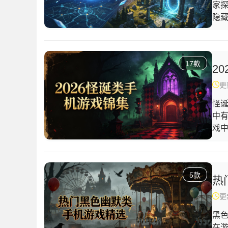
家
隐
家
让
也
17款
随
2
梦
更新
怪
中
戏
怪
收
戏
5款
热
更新
黑
在