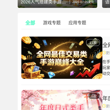
2026人气搭建类手游巨作精选
语
2026-07-20更新
全部
游戏专题
应用专题
11款
全
更新
在
玩
动
足
以
器
6款
将
年
要
更新