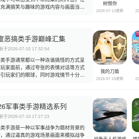
树恨你
似充满搞笑与趣味的游戏内容与画面当
2026-07-13更新
2
，有着非常诡异的氛围感，营造出一种心
恐怖的氛围感，这一篇合集当中就有些一
非常优秀的黑色幽默类手机游戏的分享。
度恶搞类手游巅峰汇集
于2026-07-10 17:32:54
搞类手游通常都以一种诙谐搞怪的方式呈
在玩家面前，通过夸张的表情对话等方式
我的刀盾
吸引玩家们的眼球，同时游戏情节十分有
2026-07-19更新
2
，玩家如果觉得不开心或者是难过了以后
可以来上一把，把你的坏心情坏情绪统统
掉，通过戏弄和脑洞大开的游戏风格来赢
大家的笑容，非常适合玩家们打发无聊时
026军事类手游精选系列
，享受恶搞类手游带来的无穷乐趣！
于2026-07-10 17:27:23
事类手游是一种以军事战争为题材背景的
游，通过逼真的游戏场景画面来模拟战争
战争无人机游戏
喷