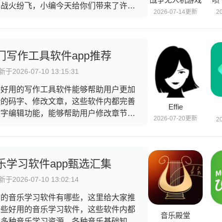
的战火纷飞，小编今天给你们带来了许多
2026-07-14更新
2
型的军事类手游，军事类手游的类型有很
种，比如空战或者是陆战以及古时期的战
，玩家们可以挑选出最心仪的军事类手游
行游玩，如果你也喜欢军事类手游，可千
门写作工具软件app推荐
不要错过了！
于2026-07-10 13:15:31
个好用的写作工具软件能够帮助用户更加
捷的码字、修改文章，这些软件内都完善
Effie
文字编辑功能，能够帮助用户修改章节、
2026-07-20更新
2
善格式，并且还有多种剧情梳理功能，让
户能够更加清晰的看到目前的故事线，帮
用户更好的构思情节，有些软件还有各种
计功能，能够让用户更加快捷的写作，快
乐学习软件app甄选汇集
一起使用这些软件吧。
于2026-07-10 13:02:14
用的音乐学习软件有哪些，这里给大家推
一些好用的音乐学习软件，这些软件内都
音乐殿堂
有多种音乐学习资源，各种音乐基础知识