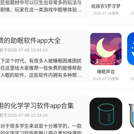
在民俗题材中可以衍生出非常多的玩法与
纸嫁衣9罗浮梦
事剧情，玩家在这一类游戏中能够体验到
2026-07-16更新
2
一样的氛围，这一篇合集中有非常多的游
类型，可以是探索解谜型，可以是是文字
险或者是心理恐怖追击等等，玩法丰富，
俗的风格可以让玩家感受到以前年代的不
费的助眠软件app大全
样，快来看看吧。
于2026-07-08 13:04:15
当下这个时代，有很多人被睡眠困难困扰
，在这里给大家推荐一些免费的能够帮助
睡眠声音
户入眠的软件，这些软件内拥有多种帮助
2026-07-15更新
2
眠的手段，有些是白噪音助眠，这些软件
拥有超多白噪音资源，并且有些软件还能
将它们进行组合，让用户拥有更加适合自
的白噪音，还支持音乐等等多种助眠方
用的化学学习软件app合集
，快来一起使用适合你的软件吧。
于2026-07-08 12:24:16
学对于很多学生来说是十分难学的，一款
用的化学学习软件能够让用户更加快速的