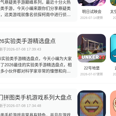
人气悬疑类手游巅峰系列，最近十分火热
疑类手游，今天小编来跟你们分享悬疑类
明日试映会
游，这类游戏就像名侦探柯南中进行侦探
2026-07-14更新
2
案去破解各种悬案，结局真相反转不断，
玩家感到意外且回味无穷，通常这类游戏
特点就是难度很大情节复杂，玩家需要梳
和推理来解开这个真相，同时考验玩家的
026实验类手游精选盘点
维逻辑能力和观察力以及推理能力，感兴
于2026-07-08 17:39:43
的小伙伴们快跟随小编的步伐吧！
26实验类手游精选盘点，今天小编为大家
了2026最佳的实验类手游精选盘点，相
22号地堡
很多小伙伴都对科学家非常的憧憬和向
2026-07-07更新
2
，在以下各种类型的实验类手游可以满足
家们的所有需求，同时可以满足自己的好
心和探索欲望，对于生物实验或者是那种
形怪物的诞生相当好奇吧，还有那种实验
门拼图类手机游戏系列大盘点
中研究各种特殊的化学药剂来进行生物实
于2026-07-08 17:34:48
治愈。
图类手机游戏非常具有特色，并且在游戏