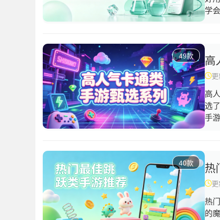
学
软
料
学
49款
学
高
更新
高
选
手
你
通
虚
40款
年
热
受
更新
光
热
的