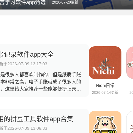
言学习软件app甄选
2026-07-20更新
账记录软件app大全
于2026-07-09 13:17:03
账是很多人都喜欢制作的，但是纸质手账
成本非常之高，电子手账就成了很多人的
Nichi日常
择，这里给大家推荐一些能够便捷记录的
2026-07-14更新
2
子手账软件，这些手账软件内拥有海量贴
资源，各种动物的、植物的、基础的、日
的、家居的、人物的、美食的等等多种类
，让用户能够发挥自己的创造力制作出各
用的拼豆工具软件app合集
精美的手账，在一些软件内还有多种手账
于2026-07-09 13:06:33
版，用户可以直接套用，十分方便快捷，