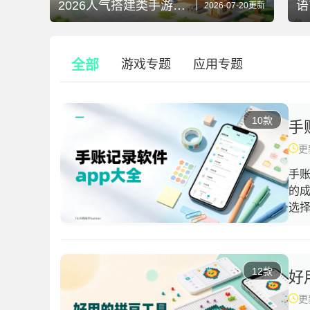
2026人气搭建类手游巨作精选
语
2026-07-20更新
全部
游戏专题
应用专题
10款
手
更新
手
的
选
电
纸
常
12款
型
好
种
更新
模