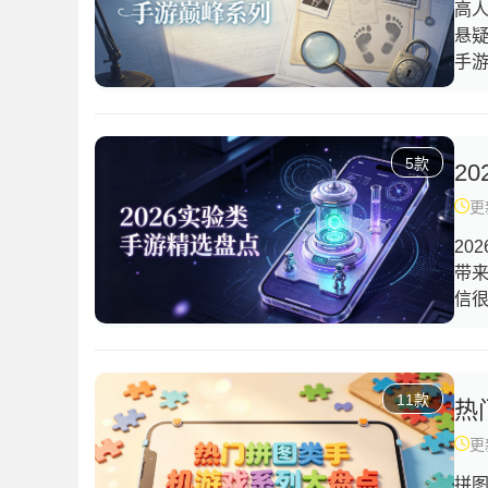
高
悬
手
探
让
的
5款
理
2
思
更新
趣
20
带来
信
往
玩
奇
11款
异
热
室
更新
验
拼