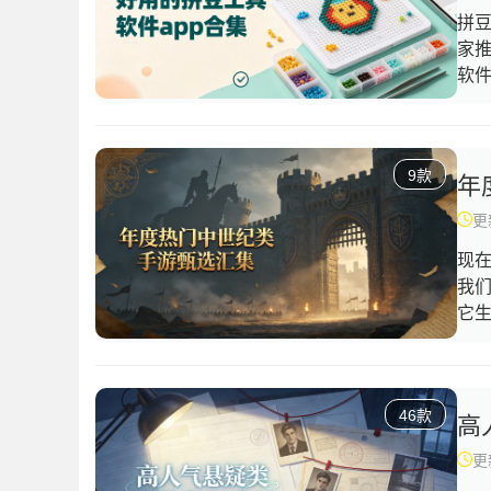
快
拼
家
软
在
能
图
9款
能
年
的
更新
捷
现
我
它
游
会
其
46款
效
高
争
更新
打