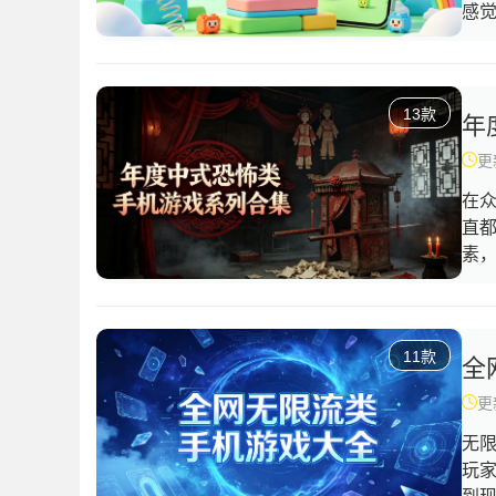
感觉
单
目
以
13款
跃
很
更新
跳
在
直
素
的
骨
教
11款
等
全
穿
更新
无
玩