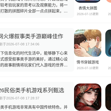
比较考验玩家的思考以及观察能力，将一
表情大拼图
被打散的拼图碎片全部一点点拼起来，还
2026-07-15更新
2
本来的样子，拼图类游戏一直都是深受玩
们喜爱的，并且适合各个年龄段的玩家进
游玩，可以是轻量化的，也可以是精细制
的，都可以体验到不同的乐趣，对于拼图
网火爆叙事类手游巅峰佳作
感兴趣的玩家快来挑选一款吧。
于2026-07-08 17:34:06
当下信息化的时代生活中，能够静下心来
浸式感受叙事类手游的美好，通过精心设
情书穿越游戏
好的故事剧情将玩家们代入游戏的世界
2
2026-07-10更新
，考验玩家的专注力和观察能力，通过对
节中的细心观察和推理来还原事情的真
，叙事类手游涵盖了许多种游戏类型题
，比如说悬疑或者是恋爱以及人文等方
026民俗类手机游戏系列甄选
，可以让玩家们的思维逻辑能力提升，并
于2026-07-08 17:28:37
自身的思路也清晰许多。
俗类手机游戏非常具有中国传统特色，并