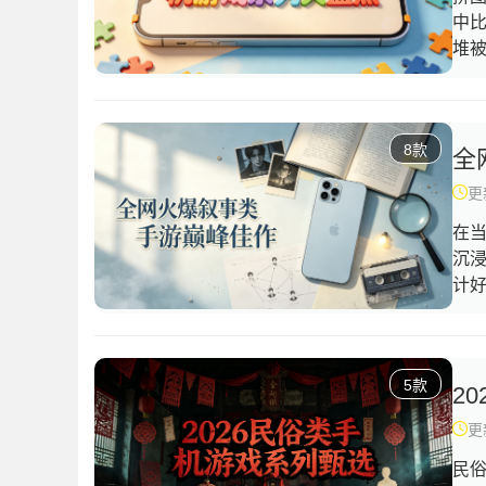
中
堆
原
家
行
8款
作
全
类
更新
在
沉
计
中
细
相
5款
材
2
面
更新
且
民