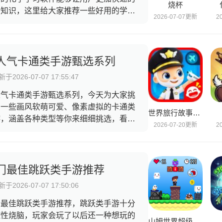
烧杯
会知识，这里给大家推荐一些好用的学习
2026-07-07更新
2
件，这些软件有些能够给用户提供学习资
，给你讲解知识，有些能够让用户看到化
反应的过程，用户能够选择适合自己等等
习方式，快来一起学习吧。
人气卡通类手游甄选系列
于2026-07-07 17:55:47
人气卡通类手游甄选系列，今天为大家挑
了一些画风软萌可爱、像素虚拟的卡通类
世界旅行故事冒险
游，涵盖各种类型等你来细细挑选，看看
2026-07-20更新
2
心目中的最佳卡通类手游是哪个，说到卡
类手游就应该想到童心未眠的乐园或者是
拟好看的游戏人物形象，你会发现许多童
中深受喜爱的像素卡通类游戏，如今还深
门最佳跳跃类手游推荐
玩家们的喜爱，快来跟我一起回到童年时
于2026-07-07 17:50:06
游玩一番！
门最佳跳跃类手游推荐，跳跃类手游十分
魔性烧脑，玩家会玩了以后还一种想玩的
山姆世界超级冒险