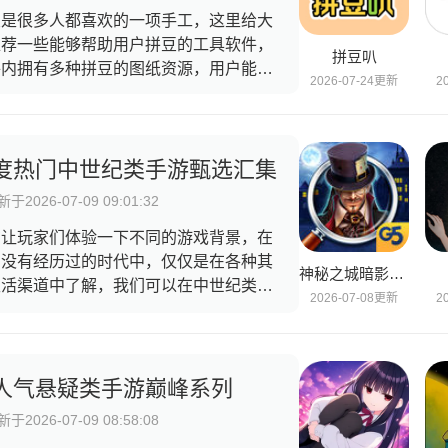
来一起使用这些软件吧。
豆是很多人都喜欢的一项手工，这里给大
推荐一些能够帮助用户拼豆的工具软件，
拼豆叭
件内拥有多种拼豆的图纸资源，用户能够
2026-07-24更新
2
里面找到自己喜欢，支持图纸生成功能，
够上传自己喜欢的照片，软件会立刻生成
纸，这些软件还支持自己创作图纸的功
，让用户能够发挥自己的创作力，创作后
度热门中世纪类手游甄选汇集
图纸能够看到每一种豆子的数量，十分便
于2026-07-09 09:01:32
，快来一起使用这些软件吧。
在让玩家们体验一下不同的游戏背景，在
们没有经历过的时代中，仅仅是在各种其
神秘之城暗影迷踪
生活渠道中了解，我们可以在中世纪类手
2026-07-08更新
2
中体验到最逼真的感受，古罗马时代或许
让玩家们产生别样的感觉，让人感到身临
境的游戏场景画面和真实无比的打斗音
，让人回到那个中世纪的时代中进行战斗
人气悬疑类手游巅峰系列
夺，玩家可以自由扮演一方阵营来不断攻
于2026-07-09 08:58:08
敌对阵营。