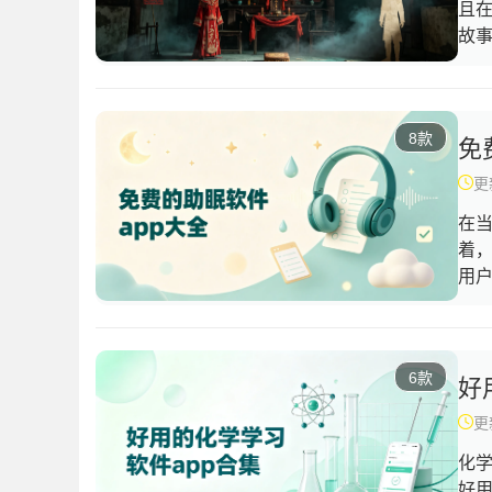
且
故
不
戏
冒
8款
民
免
一
更新
在
着
用
睡
内
够
6款
己
好
法
更新
化
好