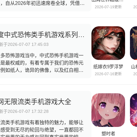
，自从2026年初迅速席卷全球，凭借简
2026-07-19更新
2
的操作和沉浸式代入感吸引了许多玩家的
光，这类游戏以精准跳跃为核心，玩家可
通过操纵游戏人物就是进行预判落点跳
，同时考验玩家们的空间感受和反应力有
年度中式恐怖类手机游戏系列合集
大的帮助，小编为大家整理了多种类型的
于2026-07-07 17:45:03
跃类手游，快来看看哪款更适合你！
众多恐怖游戏当中，中式恐怖手机游戏一
都是最权威的，有着专属于我们的恐怖元
纸嫁衣9罗浮梦
山
，例如纸人，诡异的佛像，以及红白相撞
2026-07-16更新
2
轿子和鲜明亮眼的红灯笼，都是刻在我们
子里的心理恐怖，还有以前的各种封建礼
衍生而来的恐怖传说，民国的音乐，戏曲
等都可以让玩家的代入感十足，仿佛已经
网无限流类手机游戏大全
越到了这个时代当中。
于2026-07-07 17:32:28
限流类手机游戏有着独特的魅力，能够让
家感受到无尽的轮回与绝望，一直都回不
塑时者