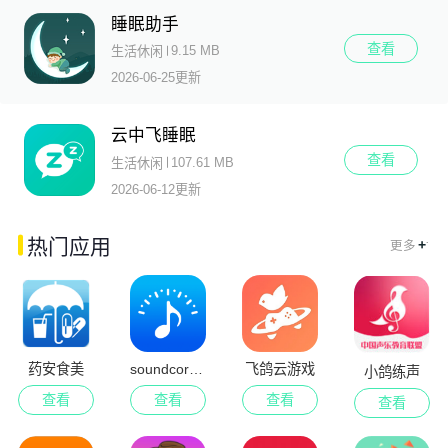
睡眠助手
查看
9.15 MB
生活休闲
2026-06-25更新
云中飞睡眠
查看
107.61 MB
生活休闲
2026-06-12更新
.
热门应用
+
更多
药安食美
soundcorset调音器
飞鸽云游戏
小鸽练声
查看
查看
查看
查看