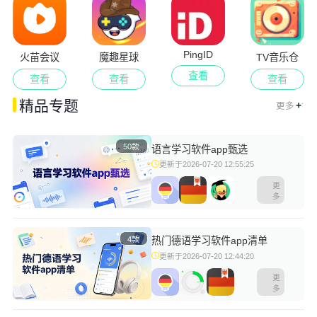
PingID
火苗会议
魔趣星球
TV音乐仓
查看
查看
查看
查看
.
精品专题
+
更多
50款
语言学习软件app甄选
更新于2026-07-20 12:55:25
更
多
4款
热门德语学习软件app清单
更新于2026-07-20 12:44:20
更
多